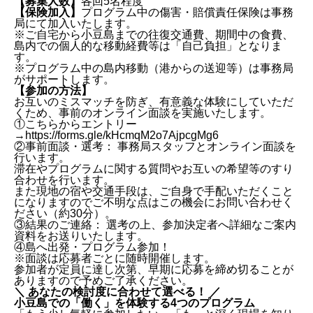
【募集人数】
各回5名程度
【保険加入】
プログラム中の傷害・賠償責任保険は事務
局にて加入いたします。
※ご自宅から小豆島までの往復交通費、期間中の食費、
島内での個人的な移動経費等は「自己負担」となりま
す。
※プログラム中の島内移動（港からの送迎等）は事務局
がサポートします。
【参加の方法】
お互いのミスマッチを防ぎ、有意義な体験にしていただ
くため、事前のオンライン面談を実施いたします。
①こちらからエントリー
→
https://forms.gle/kHcmqM2o7AjpcgMg6
②事前面談・選考： 事務局スタッフとオンライン面談を
行います。
滞在やプログラムに関する質問やお互いの希望等のすり
合わせを行います。
また現地の宿や交通手段は、ご自身で手配いただくこと
になりますのでご不明な点はこの機会にお問い合わせく
ださい（約30分）。
③結果のご連絡： 選考の上、参加決定者へ詳細なご案内
資料をお送りいたします。
④島へ出発・プログラム参加！
※面談は応募者ごとに随時開催します。
参加者が定員に達し次第、早期に応募を締め切ることが
ありますので予めご了承ください。
＼ あなたの検討度に合わせて選べる！ ／
小豆島での「働く」を体験する4つのプログラム