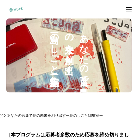
トップページ
ー島のしごと編集室ー
出す
あ
な
た
の
言葉で
島
の
未来を
創り
しまぐらしマップ
島ワークプロジェクトって？
島人インタビュー
企業を知る。
お問い合わせ
あなたの言葉で島の未来を創り出すー島のしごと編集室ー
移住検討者向けイベント
島内向けイベント
[本プログラムは応募者多数のため応募を締め切りまし