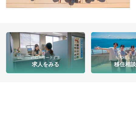
ハローワーク土庄
NPO法人ト
求人をみる
移住相談
小豆郡地域雇用創造協議会（島ワークプロジェクト）
〒761-4434 香川県小豆郡小豆島町西村甲1896-1