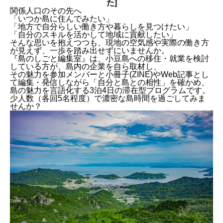
た]
関係人口のその先へ
「いつか島に住んでみたい」
「地方で自分らしい働き方や暮らしを見つけたい」
「自分のスキルを活かして地域に貢献したい」
そんな思いを抱えつつも、現地の空気感や実際の働き方
仕事をみる
お問合わせ
が見えず、一歩を踏み出せずにいませんか。
『島のしごと編集室』は、小豆島への移住・就業を検討
している方が、島内の企業を自ら取材し、
その魅力を参加メンバーと小冊子(ZINE)やWeb記事とし
て編集・発信しながら「自分と島との相性」を確かめ、
島の魅力を言語化する3泊4日の滞在型プログラムです。
少人数（各回5名程度）で濃密な島時間を過ごしてみま
せんか？