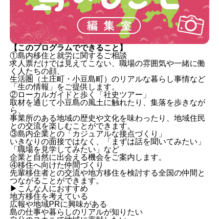
【このプログラムでできること】
①島内移住と就労に関するご相談
求人票だけでは見えてこない、職場の雰囲気や一緒に働
く人たちの顔、
生活圏（土庄町・小豆島町）のリアルな暮らし事情など
「生の情報」をご提供します。
②ローカルガイドと歩く「社史ツアー」
取材を通じて小豆島の風土に触れたり、集落を歩きなが
ら、
事業所のある地域の歴史や文化を味わったり、地域住民
との交流を楽しむことができます。
③島内企業との「カジュアルな接点づくり」
いきなりの面接ではなく、「まずは話を聞いてみたい」
「職場を見学してみたい」など
企業と自然に出会える機会をご案内します。
④移住へ向けた仲間づくり
先輩移住者との交流や地方移住を検討する全国の仲間と
つながることができます。
▶︎こんな人におすすめ
地方移住を考えている
広報や地域PRに興味がある
島の仕事や暮らしのリアルが知りたい