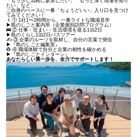
「もう少し気軽に参加したい」「もっと深く現場を知り
たい」など、
ご自身のペースに一番「ちょうどいい」入り口を見つけ
てみてください！
🚶 ① 1社1〜2時間から。一番ライトな職場見学
▶︎島のしごと案内所（企業個別訪問プログラム）
🚌 ② 仕事・住まい・生活環境を巡る1泊2日
▶︎島のくらし1泊2日バスツアー
✍️ ③ 企業のルーツを取材し、自分の言葉で発信
▶︎『島のしごと編集室』
👷 ④ 職場体験で自分と企業の相性を確かめる
▶︎『島のしごとインターン』
あなたらしい第一歩を、全力でサポートします！