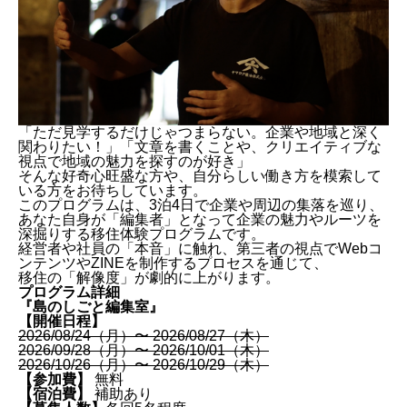
「ただ見学するだけじゃつまらない。企業や地域と深く
関わりたい！」「文章を書くことや、クリエイティブな
視点で地域の魅力を探すのが好き」
そんな好奇心旺盛な方や、自分らしい働き方を模索して
いる方をお待ちしています。
このプログラムは、3泊4日で企業や周辺の集落を巡り、
あなた自身が「編集者」となって企業の魅力やルーツを
深掘りする移住体験プログラムです。
経営者や社員の「本音」に触れ、第三者の視点でWebコ
ンテンツやZINEを制作するプロセスを通じて、
移住の「解像度」が劇的に上がります。
プログラム詳細
『島のしごと編集室』
【開催日程】
2026/08/24（月）〜 2026/08/27（木）
2026/09/28（月）〜 2026/10/01（木）
2026/10/26（月）〜 2026/10/29（木）
【参加費】
無料
【宿泊費】
補助あり