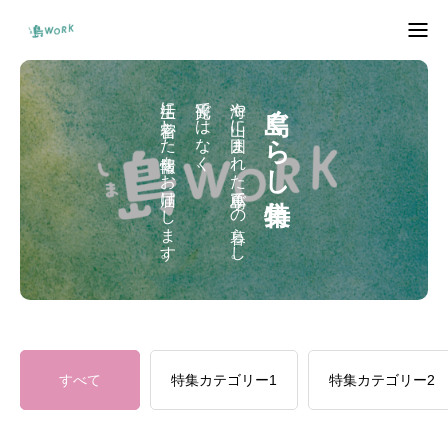
トップページ
生活に密着した情報をお届けします。
観光ではなく、
海や山に囲まれた小豆島での暮らし。
島ぐらし特集
しまぐらしマップ
島ワークプロジェクトって？
島人インタビュー
企業を知る。
お問い合わせ
すべて
特集カテゴリー1
特集カテゴリー2
移住検討者向けイベント
島内向けイベント