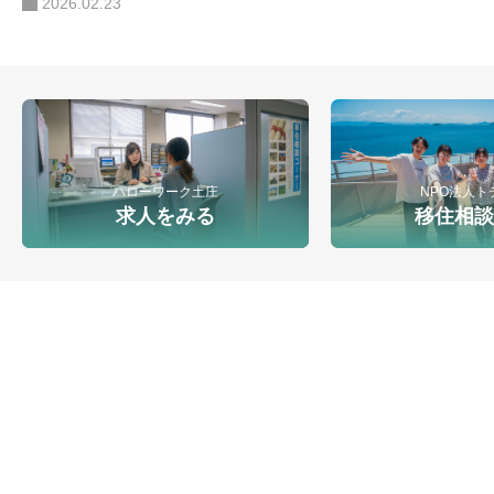
2026.02.23
ハローワーク土庄
NPO法人ト
求人をみる
移住相談
小豆郡地域雇用創造協議会（島ワークプロジェクト）
〒761-4434 香川県小豆郡小豆島町西村甲1896-1
080-9200-0435 / 0879-61-9996 / info@shodoshima.work