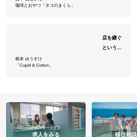
珈琲とおやつ「タコのまくら」
珈琲では
なく居心
地かもし
仕事をみる
お問合わせ
れない。
店を継ぐ
というよ
り、
根本 ゆうすけ
「Cupid & Cotton」
想いをつ
なぐ仕
事。
ハローワーク土庄
NPO法人ト
求人をみる
移住相談