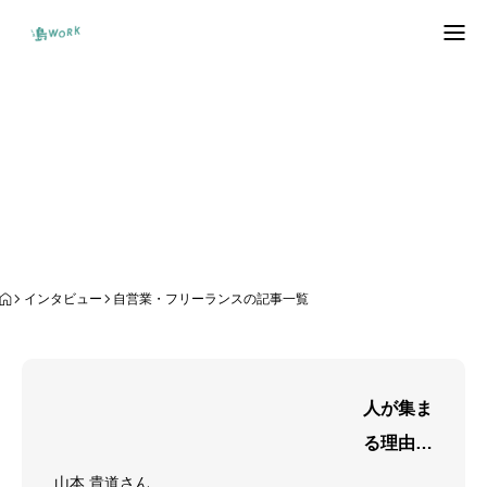
トップページ
自営業・フリーランス
しまぐらしマップ
島ワークプロジェクトって？
島人インタビュー
インタビュー
自営業・フリーランスの記事一覧
企業を知る。
お問い合わせ
人が集ま
移住検討者向けイベント
る理由
島内向けイベント
は、
山本 貴道さん