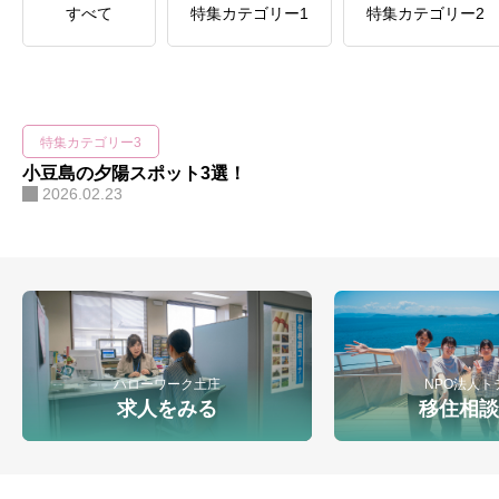
すべて
特集カテゴリー1
特集カテゴリー2
仕事をみる
お問合わせ
特集カテゴリー3
小豆島の夕陽スポット3選！
2026.02.23
ハローワーク土庄
NPO法人ト
求人をみる
移住相談