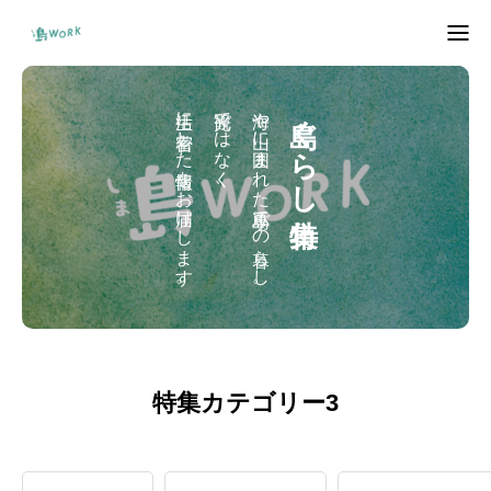
トップページ
生活に密着した情報をお届けします。
観光ではなく、
海や山に囲まれた小豆島での暮らし。
島ぐらし特集
しまぐらしマップ
島ワークプロジェクトって？
島人インタビュー
企業を知る。
お問い合わせ
特集カテゴリー3
移住検討者向けイベント
島内向けイベント